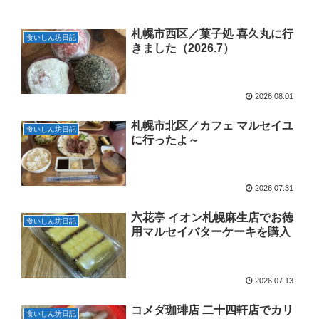
札幌市西区／菓子処 喜久丸に行
食いしん坊日記
きました（2026.7）
2026.08.01
札幌市北区／カフェ マルセイユ
食いしん坊日記
に行ったよ～
2026.07.31
六花亭 イオン札幌麻生店でお徳
食いしん坊日記
用マルセイバターケーキを購入
2026.07.13
コメダ珈琲店 二十四軒店でカリ
食いしん坊日記