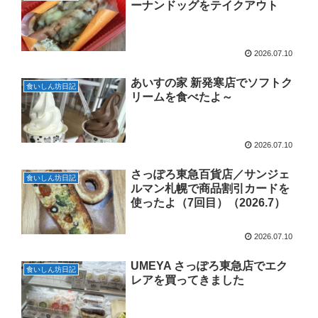
ーナンドッグをテイクアウト
2026.07.10
あいすの家 新発寒店でソフトク
食いしん坊日記
リームを食べたよ～
2026.07.10
さっぽろ東急百貨店／サンジェ
食いしん坊日記
ルマン札幌で商品割引カードを
使ったよ（7回目）（2026.7）
2026.07.10
UMEYA さっぽろ東急店でエク
食いしん坊日記
レアを買ってきました