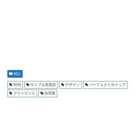
雑記
50代
サンプル百貨店
デザイン
パーフェクトホイップ
フリーランス
自営業