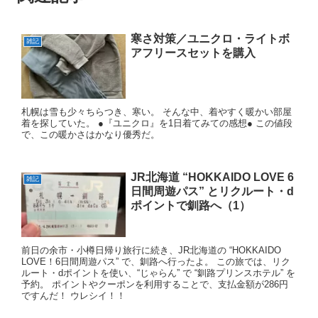
寒さ対策／ユニクロ・ライトボ
雑記
アフリースセットを購入
札幌は雪も少々ちらつき、寒い。 そんな中、着やすく暖かい部屋
着を探していた。 ●『ユニクロ』を1日着てみての感想● この値段
で、この暖かさはかなり優秀だ。
JR北海道 “HOKKAIDO LOVE 6
雑記
日間周遊パス” とリクルート・d
ポイントで釧路へ（1）
前日の余市・小樽日帰り旅行に続き、JR北海道の “HOKKAIDO
LOVE！6日間周遊パス” で、釧路へ行ったよ。 この旅では、リク
ルート・dポイントを使い、“じゃらん” で “釧路プリンスホテル” を
予約。 ポイントやクーポンを利用することで、支払金額が286円
ですんだ！ ウレシイ！！