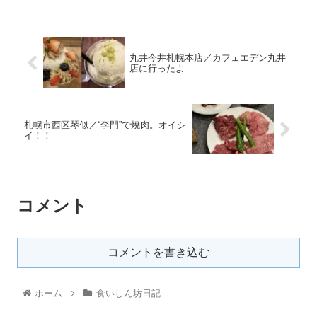
丸井今井札幌本店／カフェエデン丸井
店に行ったよ
札幌市西区琴似／“李門”で焼肉。オイシ
イ！！
コメント
コメントを書き込む
ホーム
食いしん坊日記