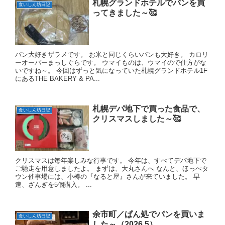
札幌グランドホテルでパンを買
食いしん坊日記
ってきました～🥰
パン大好きザラメです。 お米と同じくらいパンも大好き。 カロリ
ーオーバーまっしぐらです。 ウマイものは、ウマイので仕方がな
いですね～。 今回はずっと気になっていた札幌グランドホテル1F
にあるTHE BAKERY & PA...
札幌デパ地下で買った食品で、
食いしん坊日記
クリスマスしました～🥰
クリスマスは毎年楽しみな行事です。 今年は、すべてデパ地下で
ご馳走を用意しましたよ。 まずは、大丸さんへ なんと、ほっぺタ
ウン催事場には、小樽の『なると屋』さんが来ていました。 早
速、ざんぎを5個購入。 ...
余市町／ぱん処でパンを買いま
食いしん坊日記
した～（2026.5）