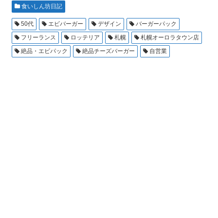
食いしん坊日記
50代
エビバーガー
デザイン
バーガーパック
フリーランス
ロッテリア
札幌
札幌オーロラタウン店
絶品・エビパック
絶品チーズバーガー
自営業