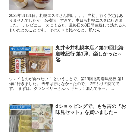
2023年8月31日。札幌エスタさん閉店。。。 当初、行く予定はあ
りませんでしたが、名残惜しすぎて、本日も札幌エスタに行きま
した。 テレビニュースによると、最終日の3日間連続して訪れる人
もいたとのことです。 その方々と比べると、私なん...
丸井今井札幌本店／第19回北海
食いしん坊日記
道味紀行 第1弾。楽しかった～
🥰
ウマイものが食べたい！ ということで、第19回北海道味紀行 第1
弾に行きました。 去年は行けなかったので、 2年ぶりの訪問で
す。 まずは、クランベリーさんへ ギャッ！混んでる～。 ...
dショッピングで、もち吉の『お
食いしん坊日記
味見セット』を買いました～