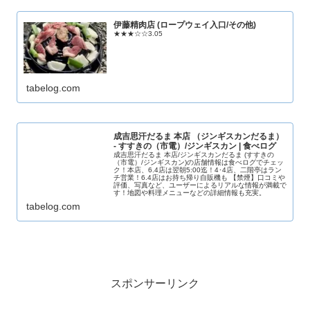
伊藤精肉店 (ロープウェイ入口/その他)
★★★☆☆3.05
tabelog.com
成吉思汗だるま 本店 （ジンギスカンだるま）
- すすきの（市電）/ジンギスカン | 食べログ
成吉思汗だるま 本店/ジンギスカンだるま (すすきの
（市電）/ジンギスカン)の店舗情報は食べログでチェッ
ク！本店、6.4店は翌朝5:00迄！4･4店、二階亭はラン
チ営業！6.4店はお持ち帰り自販機も 【禁煙】口コミや
評価、写真など、ユーザーによるリアルな情報が満載で
す！地図や料理メニューなどの詳細情報も充実。
tabelog.com
スポンサーリンク