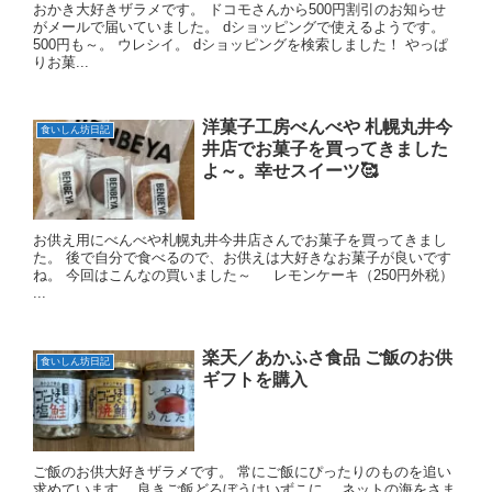
おかき大好きザラメです。 ドコモさんから500円割引のお知らせ
がメールで届いていました。 dショッピングで使えるようです。
500円も～。 ウレシイ。 dショッピングを検索しました！ やっぱ
りお菓...
洋菓子工房べんべや 札幌丸井今
食いしん坊日記
井店でお菓子を買ってきました
よ～。幸せスイーツ🥰
お供え用にべんべや札幌丸井今井店さんでお菓子を買ってきまし
た。 後で自分で食べるので、お供えは大好きなお菓子が良いです
ね。 今回はこんなの買いました～ レモンケーキ（250円外税）
...
楽天／あかふさ食品 ご飯のお供
食いしん坊日記
ギフトを購入
ご飯のお供大好きザラメです。 常にご飯にぴったりのものを追い
求めています。 良きご飯どろぼうはいずこに。 ネットの海をさま