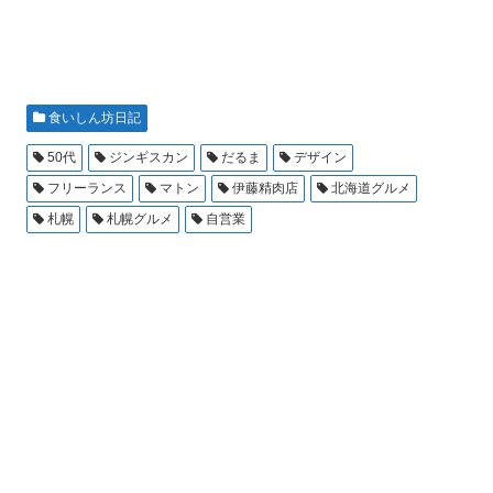
食いしん坊日記
50代
ジンギスカン
だるま
デザイン
フリーランス
マトン
伊藤精肉店
北海道グルメ
札幌
札幌グルメ
自営業