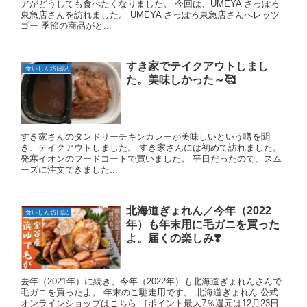
アがどうしても食べたくなりました。 今回は、UMEYA さっぽろ
東急店さんを訪れました。 UMEYA さっぽろ東急店さんへレッツ
ゴー 季節の商品がと...
すき家でテイクアウトしまし
食いしん坊日記
た。美味しかった～🥰
すき家さんのタンドリーチキンカレーが美味しいという噂を聞
き、テイクアウトしました。 すき家さんには初めて訪れました。
発寒イオンのフードコートで買いました。 平日だったので、スム
ーズに注文できました...
北海道ぎょれん／今年（2022
食いしん坊日記
年）も年末用に毛ガニを買った
よ。届くの楽しみ❣️
去年（2021年）に続き、今年（2022年）も北海道ぎょれんさんで
毛ガニを買ったよ。 年末のご馳走用です。 北海道ぎょれん 公式
オンラインショップはこちら ［ポイント最大7％還元は12月23日