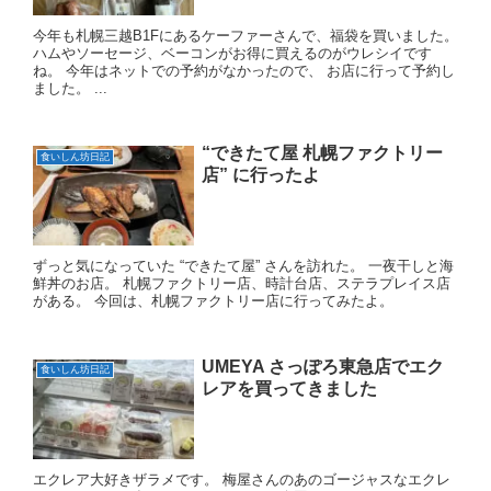
今年も札幌三越B1Fにあるケーファーさんで、福袋を買いました。
ハムやソーセージ、ベーコンがお得に買えるのがウレシイです
ね。 今年はネットでの予約がなかったので、 お店に行って予約し
ました。 ...
“できたて屋 札幌ファクトリー
食いしん坊日記
店” に行ったよ
ずっと気になっていた “できたて屋” さんを訪れた。 一夜干しと海
鮮丼のお店。 札幌ファクトリー店、時計台店、ステラプレイス店
がある。 今回は、札幌ファクトリー店に行ってみたよ。
UMEYA さっぽろ東急店でエク
食いしん坊日記
レアを買ってきました
エクレア大好きザラメです。 梅屋さんのあのゴージャスなエクレ