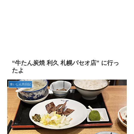
“牛たん炭焼 利久 札幌パセオ店” に行っ
たよ
食いしん坊日記