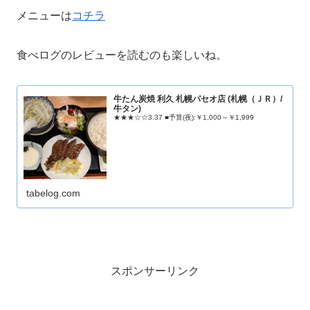
メニューは
コチラ
食べログのレビューを読むのも楽しいね。
牛たん炭焼 利久 札幌パセオ店 (札幌（ＪＲ）/
牛タン)
★★★☆☆3.37 ■予算(夜):￥1,000～￥1,999
tabelog.com
スポンサーリンク