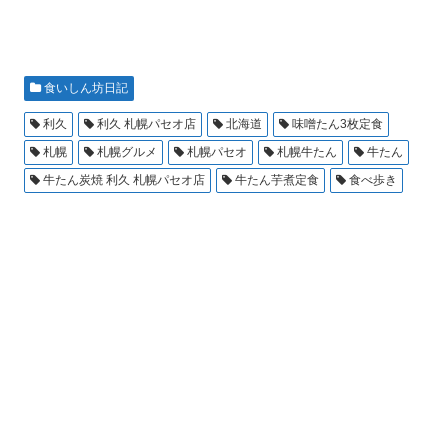
食いしん坊日記
利久
利久 札幌パセオ店
北海道
味噌たん3枚定食
札幌
札幌グルメ
札幌パセオ
札幌牛たん
牛たん
牛たん炭焼 利久 札幌パセオ店
牛たん芋煮定食
食べ歩き