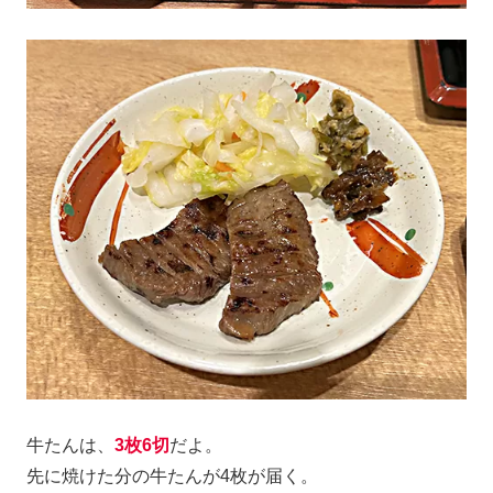
牛たんは、
3枚6切
だよ。
先に焼けた分の牛たんが4枚が届く。