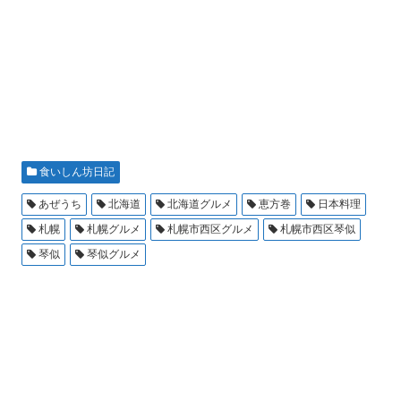
食いしん坊日記
あぜうち
北海道
北海道グルメ
恵方巻
日本料理
札幌
札幌グルメ
札幌市西区グルメ
札幌市西区琴似
琴似
琴似グルメ