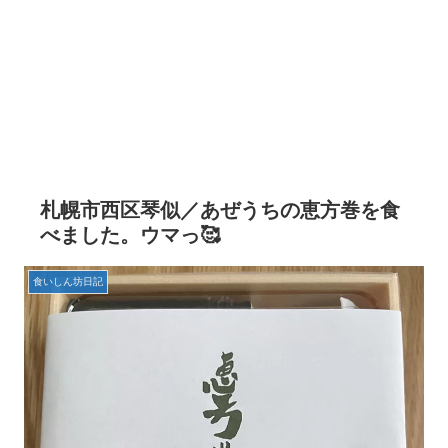
札幌市西区琴似／あぜうちの恵方巻を食
べました。ウマっ🥰
食いしん坊日記