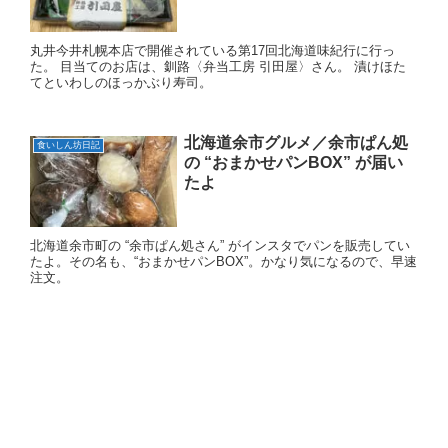
丸井今井札幌本店で開催されている第17回北海道味紀行に行っ
た。 目当てのお店は、釧路〈弁当工房 引田屋〉さん。 漬けほた
てといわしのほっかぶり寿司。
北海道余市グルメ／余市ぱん処
食いしん坊日記
の “おまかせパンBOX” が届い
たよ
北海道余市町の “余市ぱん処さん” がインスタでパンを販売してい
たよ。その名も、“おまかせパンBOX”。かなり気になるので、早速
注文。