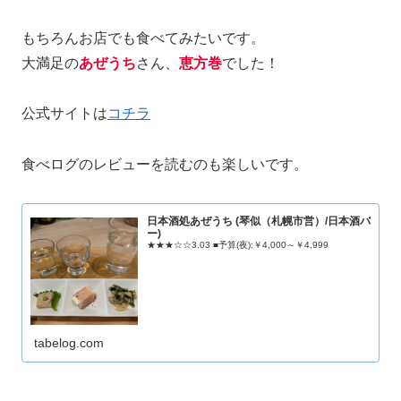
もちろんお店でも食べてみたいです。
大満足の
あぜうち
さん、
恵方巻
でした！
公式サイトは
コチラ
食べログのレビューを読むのも楽しいです。
日本酒処あぜうち (琴似（札幌市営）/日本酒バ
ー)
★★★☆☆3.03 ■予算(夜):￥4,000～￥4,999
tabelog.com