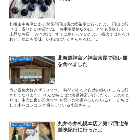
札幌市中央区にある六花亭円山店の喫茶室に行ったよ。 円山に行
けば、寄りたいお店だね。 お手頃価格なのに、とても美味しく、
上品なお店。 かき氷は、すでに終わっていたよ。 残念ではあるけ
れど、他にも美味しいものはたくさんあるね。 ...
北海道神宮／神宮茶屋で福レ餅
食いしん坊日記
を食べました
良い景色大好きザラメです。 時間があると自然の多いところに行
きたくなります。 そんな時には北海道神宮がぴったり。 このあた
りは、本当に良い景色です 神宮への小道を歩いていると、くちば
しで木をコンコンと鳴らしている小鳥さん...
丸井今井札幌本店／第17回北海
食いしん坊日記
道味紀行に行ったよ