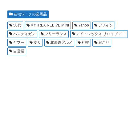
在宅ワークの必需品
50代
MYTREX REBIVE MINI
Yahoo
デザイン
ハンディガン
フリーランス
マイトレックス リバイブ ミニ
ヤフー
凝り
北海道グルメ
札幌
肩こり
自営業