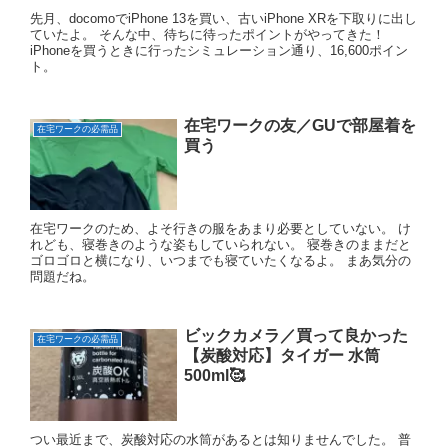
先月、docomoでiPhone 13を買い、古いiPhone XRを下取りに出し
ていたよ。 そんな中、待ちに待ったポイントがやってきた！
iPhoneを買うときに行ったシミュレーション通り、16,600ポイン
ト。
在宅ワークの友／GUで部屋着を
在宅ワークの必需品
買う
在宅ワークのため、よそ行きの服をあまり必要としていない。 け
れども、寝巻きのような姿もしていられない。 寝巻きのままだと
ゴロゴロと横になり、いつまでも寝ていたくなるよ。 まあ気分の
問題だね。
ビックカメラ／買って良かった
在宅ワークの必需品
【炭酸対応】タイガー 水筒
500ml🥰
つい最近まで、炭酸対応の水筒があるとは知りませんでした。 普