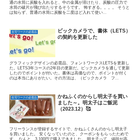
通の水筒に炭酸を入れると、中の金属が溶けたり、炭酸の圧力で
水筒の破片が飛び出たりするそうです。 怖すぎる。。。。 そうと
は知らず、普通の水筒に炭酸を二度ほど入れて使い...
ビックカメラで、書体（LETS）
在宅ワークの必需品
の契約を更新した
グラフィックデザインの必需品、フォントワークスLETSを更新し
た。LETS3年コースの2年目の更新だ。ビックカメラを通して更新
したのでポイントが付いた。書体は高価なので、ポイントが付く
のは本当にありがたい。その方法は、（ビックカメラ フ...
かねふくのからし明太子を買い
在宅ワークの必需品
ました～。明太子はご飯泥
（2023.12）🥰
フリーランスが登録するサイトで、かねふくさんのからし明太子
を買いました。 安くなっていたのと、クーポンをもらったためで
す。 なんと、3,100円で購入できました。 明太子って、値段が高